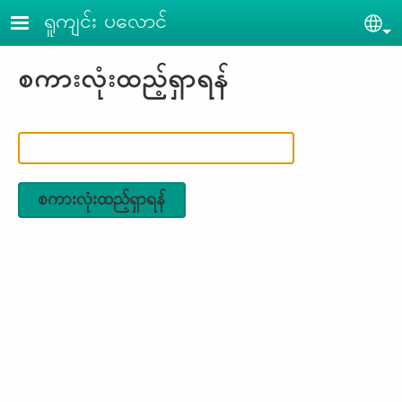
Skip to main content
ရူကျင်း ပ​လောင်
Sel
စကားလုံးထည့်ရှာရန်